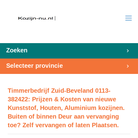
Zoeken
Selecteer provincie
Timmerbedrijf Zuid-Beveland 0113-
382422: Prijzen & Kosten van nieuwe
Kunststof, Houten, Aluminium kozijnen.
Buiten of binnen Deur aan vervanging
toe? Zelf vervangen of laten Plaatsen.