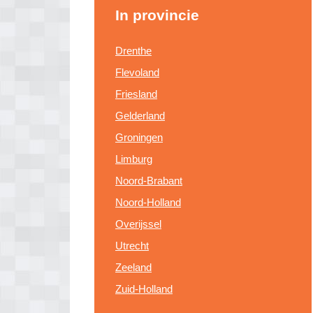
In provincie
Drenthe
Flevoland
Friesland
Gelderland
Groningen
Limburg
Noord-Brabant
Noord-Holland
Overijssel
Utrecht
Zeeland
Zuid-Holland