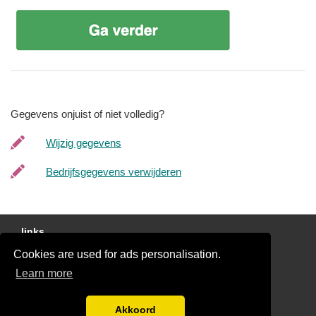
Gegevens onjuist of niet volledig?
Wijzig gegevens
Bedrijfsgegevens verwijderen
links
Cookies are used for ads personalisation.
Gratis Offertes Vergelijken
Learn more
Disclaimer
Blog
Akkoord