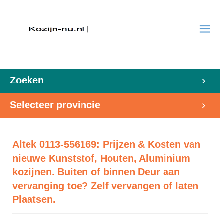
Zoeken
Selecteer provincie
Altek 0113-556169: Prijzen & Kosten van
nieuwe Kunststof, Houten, Aluminium
kozijnen. Buiten of binnen Deur aan
vervanging toe? Zelf vervangen of laten
Plaatsen.