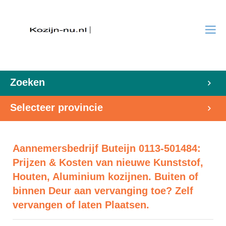
Zoeken
Selecteer provincie
Aannemersbedrijf Buteijn 0113-501484:
Prijzen & Kosten van nieuwe Kunststof,
Houten, Aluminium kozijnen. Buiten of
binnen Deur aan vervanging toe? Zelf
vervangen of laten Plaatsen.