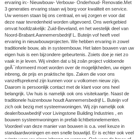
ervaring in:- Nieuwbouw- Verbouw- Onderhoud- Renovatie.Met
3 generaties ervaring staan wij borg voor kwaliteit en service.
Uw wensen staan bij ons centraal, en wij zorgen er voor dat
deze naar tevredenheid worden uitgevoerd. Ons werkgebied
omvat hoofdzakelijk: Zuid-Beveland, en het westelijk deel van
Noord-Brabant.Aannemersbedrijf L. Buteijn vof heeft veel
ervaring in nieuwbouwprojecten. We hebben ervaring in zowel
traditionele bouw, als in systeembouw. Het laten bouwen van uw
eigen huis is een bijzondere gebeurtenis. Zoiets doe je niet zo
vaak in je leven. Wij vinden dat u bij zoân project voldoende
geÃ¯nformeerd moet worden over de mogelijkheden, uw eigen
inbreng, de prijs en praktische tips. Zaken die voor ons
vanzelfsprekend zijn kunnen voor u volkomen nieuw zijn.
Daarom is persoonlijk contact met de klant voor ons heel
belangrijk. Uw huis is namelijk ook ons visitekaartje. Naast de
traditionele huizenbouw houdt Aannemersbedrijf L. Buteijn vof
zich ook bezig met systeemwoningen. Wij zijn namelijk ook
dealer/bouwbedrijf voor Livingstone Building Industries , en
bouwen systeemwoningen in prefab lichtbetonelementen.
Voordeel van deze manier van bouwen is o.a. veel keuze in
standaardwoningen en een snelle bouwtijd. Er is echter ook veel