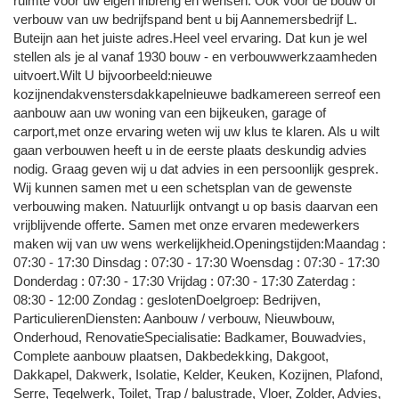
ruimte voor uw eigen inbreng en wensen. Ook voor de bouw of
verbouw van uw bedrijfspand bent u bij Aannemersbedrijf L.
Buteijn aan het juiste adres.Heel veel ervaring. Dat kun je wel
stellen als je al vanaf 1930 bouw - en verbouwwerkzaamheden
uitvoert.Wilt U bijvoorbeeld:nieuwe
kozijnendakvenstersdakkapelnieuwe badkamereen serreof een
aanbouw aan uw woning van een bijkeuken, garage of
carport,met onze ervaring weten wij uw klus te klaren. Als u wilt
gaan verbouwen heeft u in de eerste plaats deskundig advies
nodig. Graag geven wij u dat advies in een persoonlijk gesprek.
Wij kunnen samen met u een schetsplan van de gewenste
verbouwing maken. Natuurlijk ontvangt u op basis daarvan een
vrijblijvende offerte. Samen met onze ervaren medewerkers
maken wij van uw wens werkelijkheid.Openingstijden:Maandag :
07:30 - 17:30 Dinsdag : 07:30 - 17:30 Woensdag : 07:30 - 17:30
Donderdag : 07:30 - 17:30 Vrijdag : 07:30 - 17:30 Zaterdag :
08:30 - 12:00 Zondag : geslotenDoelgroep: Bedrijven,
ParticulierenDiensten: Aanbouw / verbouw, Nieuwbouw,
Onderhoud, RenovatieSpecialisatie: Badkamer, Bouwadvies,
Complete aanbouw plaatsen, Dakbedekking, Dakgoot,
Dakkapel, Dakwerk, Isolatie, Kelder, Keuken, Kozijnen, Plafond,
Serre, Tegelwerk, Toilet, Trap / balustrade, Vloer, Zolder, Advies,