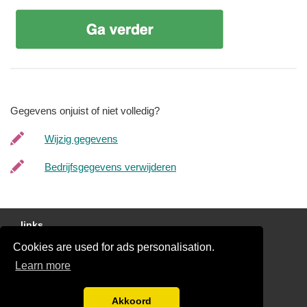
Gegevens onjuist of niet volledig?
Wijzig gegevens
Bedrijfsgegevens verwijderen
links
Cookies are used for ads personalisation.
Gratis Offertes Vergelijken
Learn more
Disclaimer
Blog
Akkoord