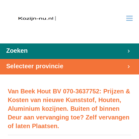
Zoeken
Selecteer provincie
Van Beek Hout BV 070-3637752: Prijzen &
Kosten van nieuwe Kunststof, Houten,
Aluminium kozijnen. Buiten of binnen
Deur aan vervanging toe? Zelf vervangen
of laten Plaatsen.